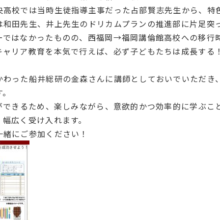
央高校では当時生徒指導主事だった占部賢志先生から、特
は和田先生、井上先生のドリカムプランの推進部に片足突
ーではなかったものの、西福岡→福岡講倫館高校への移行
キャリア教育を本気で行えば、必ず子どもたちは成長する
かわった船井総研の金森さんに講師としておいでいただき、
す。
ができるため、楽しみながら、意欲的かつ効率的に学ぶこ
、幅広く受け入れます。
一緒にご参加ください！