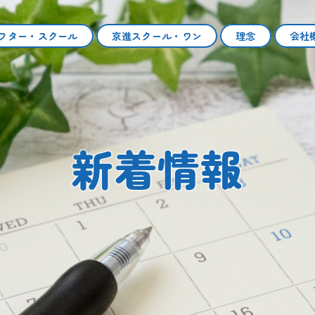
フタースクール|個別指導 京進スクール・ワン
フター・スクール
京進スクール・ワン
理念
会社
新着情報