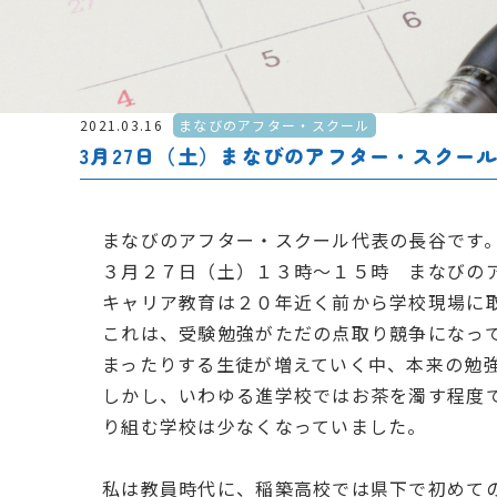
2021.03.16
まなびのアフター・スクール
3月27日（土）まなびのアフター・スクー
まなびのアフター・スクール代表の長谷です
３月２７日（土）１３時～１５時 まなびの
キャリア教育は２０年近く前から学校現場に
これは、受験勉強がただの点取り競争になっ
まったりする生徒が増えていく中、本来の勉
しかし、いわゆる進学校ではお茶を濁す程度
り組む学校は少なくなっていました。
私は教員時代に、稲築高校では県下で初めて