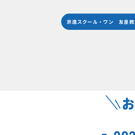
京進スクール・ワン 友泉教