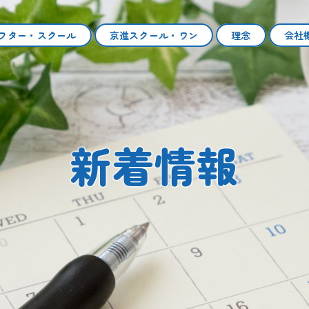
フタースクール|個別指導 京進スクール・ワン
フター・スクール
京進スクール・ワン
理念
会社
新着情報