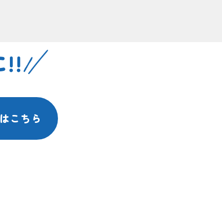
!!
はこちら
保育まなびのアフタースクール|個別指導 京進スクール